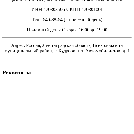
ИНН 4703035967/ КПП 470301001
Тел.: 640-88-64 (в приемный день)
Приемный день: Среда с 16:00 до 19:00
Адрес: Россия, Ленинградская область, Всеволожский
муниципальный район, г. Кудрово, пл. Автомобилистов. д. 1
Реквизиты
Всеволожская районная организация общественной организации ВОА
ИНН 4703035967 / КПП 470301001
188640, Ленинградская обл., г. Всеволожск, Всеволожский проспект, д.12,
лит. Б,
р/сч № 40703810655410003535 в Северо-Западный банк ПАО «Сбербанк
России» г. Санкт-Петербург,
к/сч № 30101810500000000653 БИК 044030653