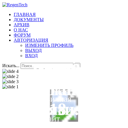
ГЛАВНАЯ
ДОКУМЕНТЫ
АРХИВ
О НАС
ФОРУМ
АВТОРИЗАЦИЯ
ИЗМЕНИТЬ ПРОФИЛЬ
ВЫХОД
ВХОД
Добро
Всегда
Первичная
ПО 18
Искать...
пожаловать
на
организаци
Первичная
связи.
№18
организация №
18,
На сайт
Всеволожской