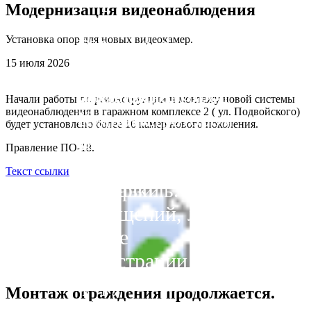
Первичной
Модернизация видеонаблюдения
РОО
организации №
Задать
Всеволожский
Установка опор для новых видеокамер.
Всероссийского
18!
интересующие
район, Заневское
15 июля 2026
общества
Вас вопросы и
городское
автомобилистов.
связаться с
поселение, город
Начали работы по реконструкции и монтажу новой системы
видеонаблюдения в гаражном комплексе 2 ( ул. Подвойского)
администратором
Кудрово,
будет установлено более 16 камер нового поколения.
сайта Вы можете
микрорайон
Правление ПО-18.
через форму
Новый
Текст ссылки
отправки
Оккервиль.
сообщений, либо
после
регистрации на
форуме сайта.
Монтаж ограждения продолжается.
Приемный день