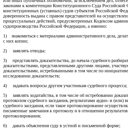
или иных публичных полномочий, за исключением дел, отне
законами к компетенции Конституционного Суда Российской 
конституционных (уставных) судов субъектов Российской Фед
доверенность выдана с правом представителей на осуществле
процессуальных действий, предусмотренных Кодексом админ
судопроизводства Российской Федерации, а именно:
1) знакомиться с материалами административного дела, делат
с них копии;
2) заявлять отводы;
3) представлять доказательства, до начала судебного разбират
доказательствами, представленными другими лицами, участвую
доказательствами, истребованными в том числе по инициативе 
исследовании доказательств;
4) задавать вопросы другим участникам судебного процесса;
5) заявлять ходатайства, в том числе об истребовании доказат
протоколом судебного заседания, результатами аудио- и (или) 
судебного заседания, если такое протоколирование осуществлял
письменные замечания к протоколу и в отношении результатов 
протоколирования;
6) давать объяснения суду в устной и письменной форме;