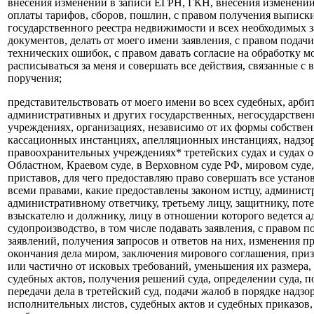
внесения изменений в записи ЕГРН, ГКН, внесения изменений
оплаты тарифов, сборов, пошлин, с правом получения выписк
государственного реестра недвижимости и всех необходимых 
документов, делать от моего имени заявления, с правом подач
технических ошибок, с правом давать согласие на обработку 
расписываться за меня и совершать все действия, связанные с
поручения;
представительствовать от моего имени во всех судебных, арб
административных и других государственных, негосударстве
учреждениях, организациях, независимо от их формы собствен
кассационных инстанциях, апелляционных инстанциях, надзо
правоохранительных учреждениях* третейских судах и судах 
Областном, Краевом суде, в Верховном суде РФ, мировом суде
приставов, для чего предоставляю право совершать все устано
всеми правами, какие предоставлены законом истцу, администр
административному ответчику, третьему лицу, защитнику, пот
взыскателю и должнику, лицу в отношении которого ведется 
судопроизводство, в том числе подавать заявления, с правом 
заявлений, получения запросов и ответов на них, изменения п
окончания дела миром, заключения мирового соглашения, при
или частично от исковых требований, уменьшения их размера,
судебных актов, получения решений суда, определении суда, п
передачи дела в третейский суд, подачи жалоб в порядке надзо
исполнительных листов, судебных актов и судебных приказов,