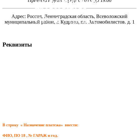
Приемный день: Среда с 16:00 до 19:00
председателя
Адрес: Россия, Ленинградская область, Всеволожский
ПО-18 - среда с
муниципальный район, г. Кудрово, пл. Автомобилистов. д. 1
16:00 до 19:00
Реквизиты
Всеволожская районная организация общественной организации ВОА
ИНН 4703035967 / КПП 470301001
188640, Ленинградская обл., г. Всеволожск, Всеволожский проспект, д.12,
лит. Б,
р/сч № 40703810655410003535 в Северо-Западный банк ПАО «Сбербанк
России» г. Санкт-Петербург,
к/сч № 30101810500000000653 БИК 044030653
ОГРН 1034700000455 ОКПО 46245623 тел. 8(81370)43-611
В строку « Назначение платежа» ввести:
ФИО, ПО 18 , № ГАРАЖ и год.