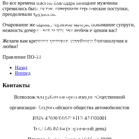
Первичной
Во все времена именно благодаря женщине мужчины
РОО
организации №
Задать
Всеволожский
стремились быть лучше, совершали героические поступки,
преодолевали трудности.
Всероссийского
18!
интересующие
район, Заневское
Очарование женщины, терпение матери, понимание супруги,
общества
Вас вопросы и
городское
нежность дочери - вот за что, мы любим и ценим вас!
автомобилистов.
связаться с
поселение, город
Желаем вам крепкого здоровья, семейного благополучия и
любви!
администратором
Кудрово,
Правление ПО-18
сайта Вы можете
микрорайон
Назад
через форму
Новый
Вперед
отправки
Оккервиль.
Контакты
сообщений, либо
Всеволожская районная организация общественной
после
организации Всероссийского общества автомобилистов
регистрации на
ИНН 4703035967/ КПП 470301001
форуме сайта.
Тел.: 640-88-64 (в приемный день)
Приемный день