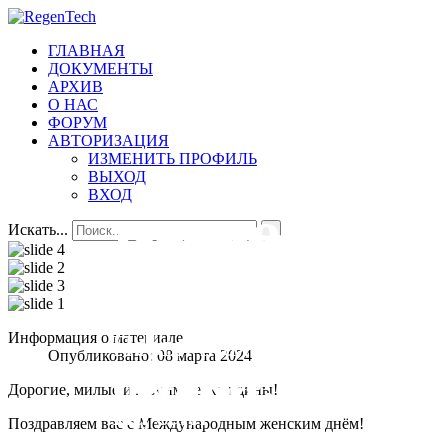
ГЛАВНАЯ
ДОКУМЕНТЫ
АРХИВ
О НАС
ФОРУМ
АВТОРИЗАЦИЯ
ИЗМЕНИТЬ ПРОФИЛЬ
ВЫХОД
ВХОД
Добро
Всегда
Первичная
ПО 18
Искать...
пожаловать
на
организаци
Первичная
Информация о материале
Опубликовано: 08 марта 2024
связи.
№18
организация №
Дорогие, милые и любимые женщины!
18,
На сайт
Поздравляем вас с Международным женским днём!
Всеволожской