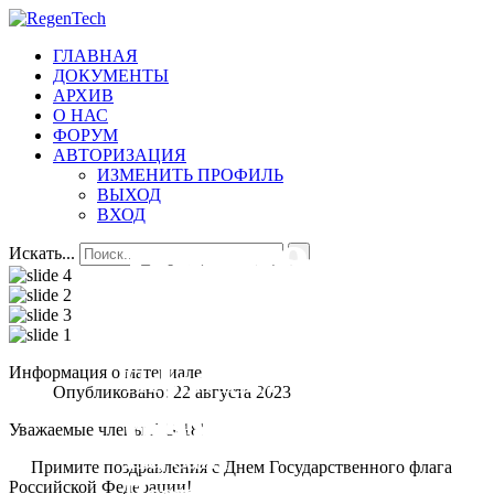
ГЛАВНАЯ
ДОКУМЕНТЫ
АРХИВ
О НАС
ФОРУМ
АВТОРИЗАЦИЯ
ИЗМЕНИТЬ ПРОФИЛЬ
ВЫХОД
ВХОД
Добро
Всегда
Первичная
ПО 18
Искать...
пожаловать
на
организаци
Первичная
Информация о материале
Опубликовано: 22 августа 2023
связи.
№18
организация №
Уважаемые члены ПО-18!
18,
На сайт
Примите поздравления с Днем Государственного флага
Всеволожской
Российской Федерации!