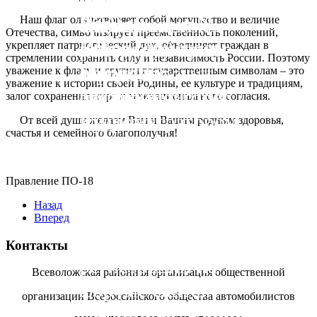
Первичной
РОО
организации №
Задать
Всеволожский
Наш флаг олицетворяет собой могущество и величие
Отечества, символизирует преемственность поколений,
Всероссийского
18!
интересующие
район, Заневское
укрепляет патриотический дух, объединяет граждан в
стремлении сохранить силу и независимость России. Поэтому
общества
Вас вопросы и
городское
уважение к флагу и другим государственным символам – это
уважение к истории своей Родины, ее культуре и традициям,
автомобилистов.
связаться с
поселение, город
залог сохранения мира и межнационального согласия.
администратором
Кудрово,
От всей души желаем Вам и Вашим родным здоровья,
счастья и семейного благополучия!
сайта Вы можете
микрорайон
через форму
Новый
Правление ПО-18
отправки
Оккервиль.
Назад
сообщений, либо
Вперед
после
Контакты
регистрации на
Всеволожская районная организация общественной
форуме сайта.
организации Всероссийского общества автомобилистов
Приемный день