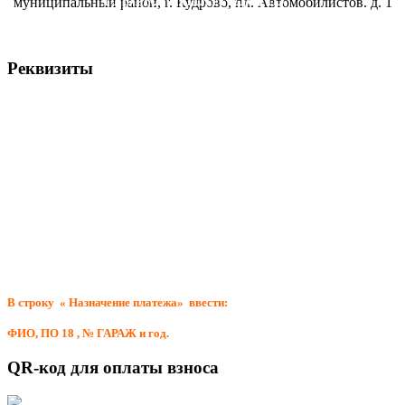
муниципальный район, г. Кудрово, пл. Автомобилистов. д. 1
председателя
ПО-18 - среда с
Реквизиты
16:00 до 19:00
Всеволожская районная организация общественной организации ВОА
ИНН 4703035967 / КПП 470301001
188640, Ленинградская обл., г. Всеволожск, Всеволожский проспект, д.12,
лит. Б,
р/сч № 40703810655410003535 в Северо-Западный банк ПАО «Сбербанк
России» г. Санкт-Петербург,
к/сч № 30101810500000000653 БИК 044030653
ОГРН 1034700000455 ОКПО 46245623 тел. 8(81370)43-611
В строку « Назначение платежа» ввести:
ФИО, ПО 18 , № ГАРАЖ и год.
QR-код для оплаты взноса