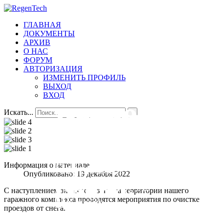
ГЛАВНАЯ
ДОКУМЕНТЫ
АРХИВ
О НАС
ФОРУМ
АВТОРИЗАЦИЯ
ИЗМЕНИТЬ ПРОФИЛЬ
ВЫХОД
ВХОД
Добро
Всегда
Первичная
ПО 18
Искать...
пожаловать
на
организаци
Первичная
Информация о материале
Опубликовано: 19 декабря 2022
связи.
№18
организация №
С наступлением зимнего сезона на территории нашего
18,
На сайт
гаражного комплекса проводятся мероприятия по очистке
проездов от снега.
Всеволожской