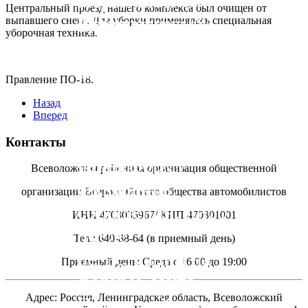
Первичной
Центральный проезд нашего комплекса был очищен от
РОО
организации №
Задать
Всеволожский
выпавшего снега. Для уборки применялась специальная
уборочная техника.
Всероссийского
18!
интересующие
район, Заневское
общества
Вас вопросы и
городское
Правление ПО-18.
автомобилистов.
связаться с
поселение, город
Назад
администратором
Кудрово,
Вперед
сайта Вы можете
микрорайон
Контакты
через форму
Новый
Всеволожская районная организация общественной
отправки
Оккервиль.
организации Всероссийского общества автомобилистов
сообщений, либо
ИНН 4703035967/ КПП 470301001
после
Тел.: 640-88-64 (в приемный день)
регистрации на
Приемный день: Среда с 16:00 до 19:00
форуме сайта.
Адрес: Россия, Ленинградская область, Всеволожский
Приемный день