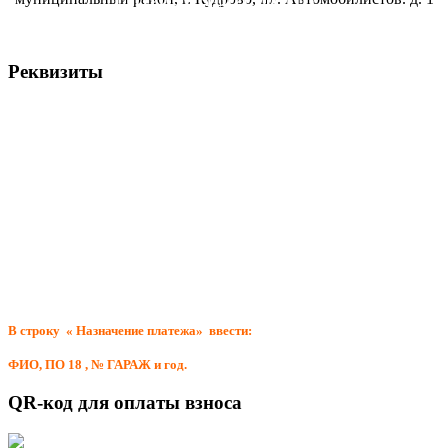
председателя
ПО-18 - среда с
Реквизиты
16:00 до 19:00
Всеволожская районная организация общественной организации ВОА
ИНН 4703035967 / КПП 470301001
188640, Ленинградская обл., г. Всеволожск, Всеволожский проспект, д.12,
лит. Б,
р/сч № 40703810655410003535 в Северо-Западный банк ПАО «Сбербанк
России» г. Санкт-Петербург,
к/сч № 30101810500000000653 БИК 044030653
ОГРН 1034700000455 ОКПО 46245623 тел. 8(81370)43-611
В строку « Назначение платежа» ввести:
ФИО, ПО 18 , № ГАРАЖ и год.
QR-код для оплаты взноса