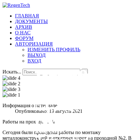
ГЛАВНАЯ
ДОКУМЕНТЫ
АРХИВ
О НАС
ФОРУМ
АВТОРИЗАЦИЯ
ИЗМЕНИТЬ ПРОФИЛЬ
ВЫХОД
ВХОД
Добро
Всегда
Первичная
ПО 18
Искать...
пожаловать
на
организаци
Первичная
Информация о материале
Опубликовано: 19 августа 2021
связи.
№18
организация №
Работы на проходной №2.
18,
На сайт
Сегодня были проведены работы по монтажу
Всеволожской
металлоконструкций и откатных ворот на проходной №2. В