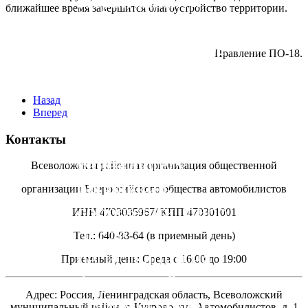
Первичной
ближайшее время завершится благоустройство территории.
РОО
организации №
Задать
Всеволожский
Всероссийского
18!
интересующие
район, Заневское
Правление ПО-18.
общества
Вас вопросы и
городское
автомобилистов.
связаться с
поселение, город
Назад
администратором
Кудрово,
Вперед
сайта Вы можете
микрорайон
Контакты
через форму
Новый
Всеволожская районная организация общественной
отправки
Оккервиль.
организации Всероссийского общества автомобилистов
сообщений, либо
ИНН 4703035967/ КПП 470301001
после
Тел.: 640-88-64 (в приемный день)
регистрации на
Приемный день: Среда с 16:00 до 19:00
форуме сайта.
Адрес: Россия, Ленинградская область, Всеволожский
Приемный день
муниципальный район, г. Кудрово, пл. Автомобилистов. д. 1